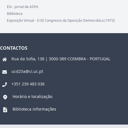
Elo - jornal da ADFA
Biblioteca
Exposição Virtual - O III Congresso da Oposição Democrática (1973)
CONTACTOS
Rua da Sofia, 138 | 3000-389 COIMBRA - PORTUGAL
ucd25a@ci.uc.pt
+351 239 483 036
Horário e localização
Biblioteca informações