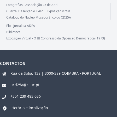
Fotografias - Associação 25 de Abril
Guerra, Deserção e Exílio | Exposição virtual
Catálogo do Núcleo Museográfico do CD25A
Elo - jornal da ADFA
Biblioteca
Exposição Virtual - O III Congresso da Oposição Democrática (1973)
CONTACTOS
Rua da Sofia, 138 | 3000-389 COIMBRA - PORTUGAL
ucd25a@ci.uc.pt
+351 239 483 036
Horário e localização