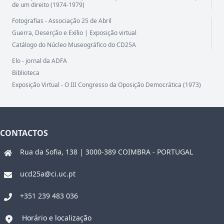
de um direito (1974-1979)
Fotografias - Associação 25 de Abril
Guerra, Deserção e Exílio | Exposição virtual
Catálogo do Núcleo Museográfico do CD25A
Elo - jornal da ADFA
Biblioteca
Exposição Virtual - O III Congresso da Oposição Democrática (1973)
CONTACTOS
Rua da Sofia, 138 | 3000-389 COIMBRA - PORTUGAL
ucd25a@ci.uc.pt
+351 239 483 036
Horário e localização