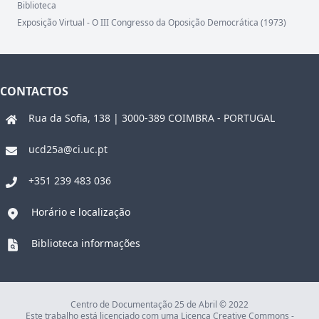
Biblioteca
Exposição Virtual - O III Congresso da Oposição Democrática (1973)
CONTACTOS
Rua da Sofia, 138 | 3000-389 COIMBRA - PORTUGAL
ucd25a@ci.uc.pt
+351 239 483 036
Horário e localização
Biblioteca informações
Centro de Documentação 25 de Abril © 2022
Este trabalho está licenciado com uma Licença Creative Commons -