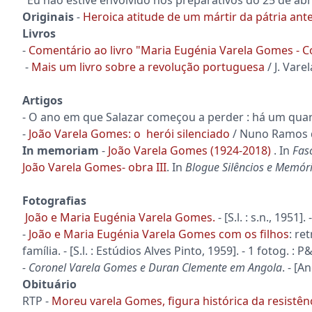
Originais
-
Heroica atitude de um mártir da pátria ant
Livros
-
Comentário ao livro "Maria Eugénia Varela Gomes - 
-
Mais um livro sobre a revolução portuguesa
/ J. Vare
Artigos
- O ano em que Salazar começou a perder : há um quarto 
-
João Varela Gomes: o herói silenciado
/ Nuno Ramos de
In memoriam
-
João Varela Gomes (1924-2018)
. In
Fas
João Varela Gomes- obra III
. In
Blogue Silêncios e Memór
Fotografias
João e Maria Eugénia Varela Gomes.
- [S.l. : s.n., 1951
-
João e Maria Eugénia Varela Gomes com os filhos
: re
família. - [S.l. : Estúdios Alves Pinto, 1959]. - 1 fotog. :
- Coronel Varela Gomes e Duran Clemente em Angola
. - [A
Obituário
RTP -
Moreu varela Gomes, figura histórica da resistên