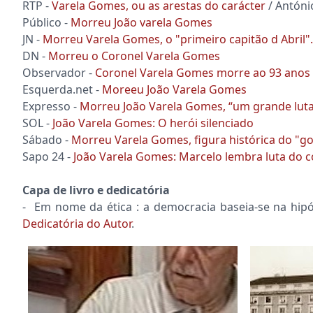
RTP -
Varela Gomes, ou as arestas do carácter
/ Antóni
Público -
Morreu João varela Gomes
JN -
Morreu Varela Gomes, o "primeiro capitão d Abril".
DN -
Morreu o Coronel Varela Gomes
Observador -
Coronel Varela Gomes morre ao 93 anos
Esquerda.net -
Moreeu João Varela Gomes
Expresso -
Morreu João Varela Gomes, “um grande lutad
SOL -
João Varela Gomes: O herói silenciado
Sábado -
Morreu Varela Gomes, figura histórica do "go
Sapo 24 -
João Varela Gomes: Marcelo lembra luta do c
Capa de livro e dedicatória
- Em nome da ética : a democracia baseia-se na hipótes
Dedicatória do Autor
.