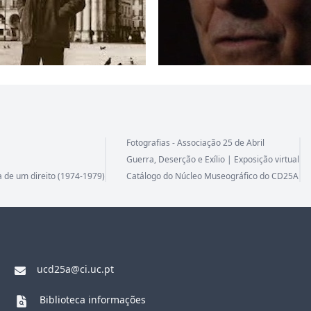
Fotografias - Associação 25 de Abril
Guerra, Deserção e Exílio | Exposição virtual
a de um direito (1974-1979)
Catálogo do Núcleo Museográfico do CD25A
ucd25a@ci.uc.pt
Biblioteca informações