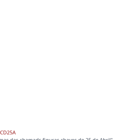
o CD25A
umas das chamads figuras chaves do 25 de Abril"