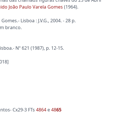
guido João Paulo Varela Gomes
(1964).
Gomes.- Lisboa : J.V.G., 2004. - 28 p.
s em branco.
sboa.- Nº 621 (1987), p. 12-15.
018]
 Santos- Cx29-3 FTs
4864
e
48
65