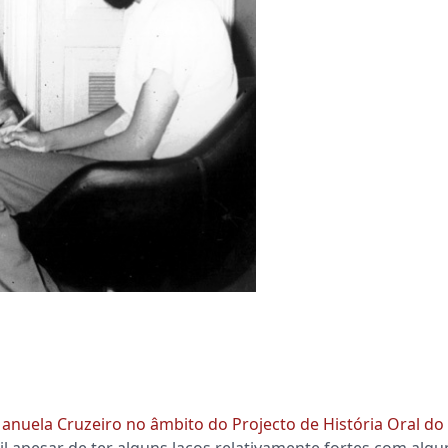
Manuela Cruzeiro no âmbito do Projecto de História Oral d
ril apesar de ter alguns laços relativamente fortes com alg