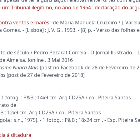
e um Tribunal ilegitimo, no ano de 1964 : declaração do ar
Contra ventos e marés"
de Maria Manuela Cruzeiro / J. Varela 
la Gomes. - [Lisboa] : J. V. G., 1993. - [8] p. - Verso das folha
de século / Pedro Pezarat Correia.- O Jornal Ilustrado. - Li
 Almeisa. Ionline . 3 Mai 2016
cismo Nunca Mais
[post no Facebook de 28 de Fevereiro de 2
ias
[post de 27 de Fevereiro de 2018]
]. - 1 fotog. : P&B ; 14x9 cm. Arq CD25A / col. Piteira Santos
trato de
 P&B ; 12x9 cm. Arq CD25A / col. Piteira Santos
ngola : s.n., 1975]. - 1 fotog. : P&B ; 18x24 cm . - Esp. Piteira
cia à ditadura