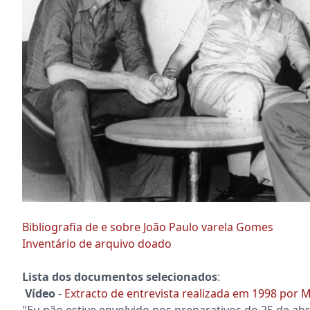
Bibliografia de e sobre João Paulo varela Gomes
Inventário de arquivo doado
Lista dos documentos selecionados
:
Vídeo
-
Extracto de entrevista realizada em 1998 por 
"Eu não estive envolvido nos preparativos do 25 de ab