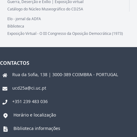
Guerra, Deserção e Exílio | Exposição virtual
Catálogo do Núcleo Museográfico do CD25A
Elo - jornal da ADFA
Biblioteca
Exposição Virtual - O III Congresso da Oposição Democrática (1973)
CONTACTOS
Rua da Sofia, 138 | 3000-389 COIMBRA - PORTUGAL
ucd25a@ci.uc.pt
+351 239 483 036
Horário e localização
Biblioteca informações