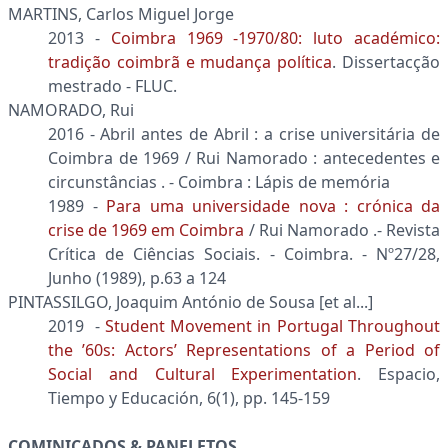
MARTINS, Carlos Miguel Jorge
2013 -
Coimbra 1969 -1970/80: luto académico:
tradição coimbrã e mudança política
. Dissertacção
mestrado - FLUC.
NAMORADO, Rui
2016 - Abril antes de Abril : a crise universitária de
Coimbra de 1969 / Rui Namorado : antecedentes e
circunstâncias . - Coimbra : Lápis de memória
1989 -
Para uma universidade nova : crónica da
crise de 1969 em Coimbra
/ Rui Namorado .- Revista
Crítica de Ciências Sociais. - Coimbra. - Nº27/28,
Junho (1989), p.63 a 124
PINTASSILGO, Joaquim António de Sousa [et al...]
2019 -
Student Movement in Portugal Throughout
the ’60s: Actors’ Representations of a Period of
Social and Cultural Experimentation
. Espacio,
Tiempo y Educación, 6(1), pp. 145-159
COMINICADOS & PANFLETOS