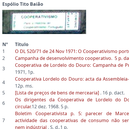
Espólio Tito Baião
Nº
Título
1
O DL 520/71 de 24 Nov 1971: O Cooperativismo port
2
Campanha de desenvolvimento cooperativo. 5 p. dact
Cooperativa de Lordelo do Douro: Campanha de 
3
1971, 1p.
Cooperativa Lordelo do Douro: acta da Assembleia-
4
12p. ms.
5
[Lista de preços de bens de mercearia]
. 16 p. dact.
Os dirigentes da Cooperativa de Lordelo do 
6
circular
.12 dez. 1968. 5 p.
Boletim Cooperativista p. 5: parecer de Marc
7
actividade das cooperativas de consumo não ser 
nem indústrial
. S. d.,1 p.