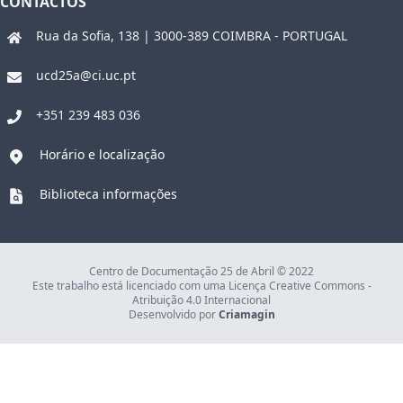
CONTACTOS
Rua da Sofia, 138 | 3000-389 COIMBRA - PORTUGAL
ucd25a@ci.uc.pt
+351 239 483 036
Horário e localização
Biblioteca informações
Centro de Documentação 25 de Abril © 2022
Este trabalho está licenciado com uma Licença Creative Commons -
Atribuição 4.0 Internacional
Desenvolvido por
Criamagin