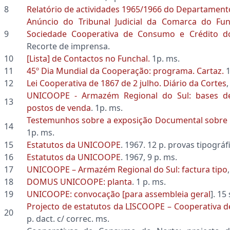
8
Relatório de actividades 1965/1966 do Departamento 
Anúncio do Tribunal Judicial da Comarca do Fun
9
Sociedade Cooperativa de Consumo e Crédito d
Recorte de imprensa.
10
[Lista] de Contactos no Funchal.
1p. ms.
11
45º Dia Mundial da Cooperação: programa. Cartaz.
1
12
Lei Cooperativa de 1867 de 2 julho. Diário da Cortes
,
UNICOOPE - Armazém Regional do Sul: bases d
13
postos de venda
. 1p. ms.
Testemunhos sobre a exposição Documental sobre
14
1p. ms.
15
Estatutos da UNICOOPE
. 1967. 12 p. provas tipográf
16
Estatutos da UNICOOPE
. 1967, 9 p. ms.
17
UNICOOPE – Armazém Regional do Sul: factura tipo
18
DOMUS UNICOOPE: planta
. 1 p. ms.
19
UNICOOPE: convocação [para assembleia geral
]. 15
Projecto de estatutos da LISCOOPE – Cooperativa 
20
p. dact. c/ correc. ms.